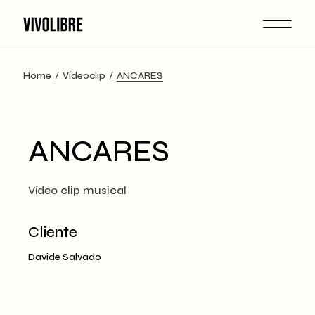
Skip
to
the
content
Home
Vídeoclip
ANCARES
ANCARES
Vídeo clip musical
Cliente
Davide Salvado