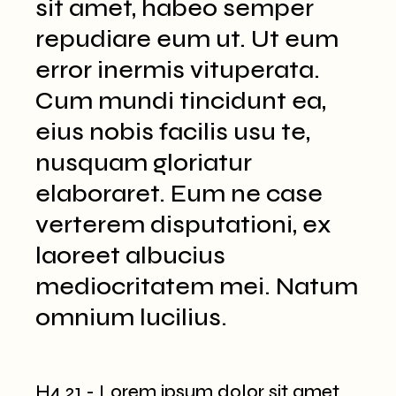
sit amet, habeo semper
repudiare eum ut. Ut eum
error inermis vituperata.
Cum mundi tincidunt ea,
eius nobis facilis usu te,
nusquam gloriatur
elaboraret. Eum ne case
verterem disputationi, ex
laoreet albucius
mediocritatem mei. Natum
omnium lucilius.
H4 21 - Lorem ipsum dolor sit amet,