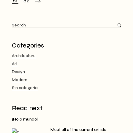
Navegación
01
02
de
entradas
Search
for:
Categories
Architecture
Art
Design
Modern
Sin categoría
Read next
¡Hola mundo!
Meet all of the current artists